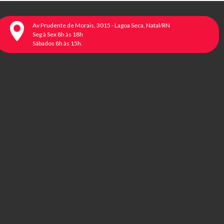
Av Prudente de Morais, 3015 - Lagoa Seca, Natal/RN
Seg à Sex 8h às 18h
Sábados 8h às 15h.