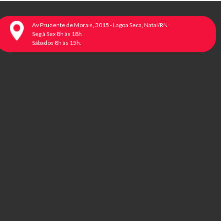
Av Prudente de Morais, 3015 - Lagoa Seca, Natal/RN
Seg à Sex 8h às 18h
Sábados 8h às 15h.