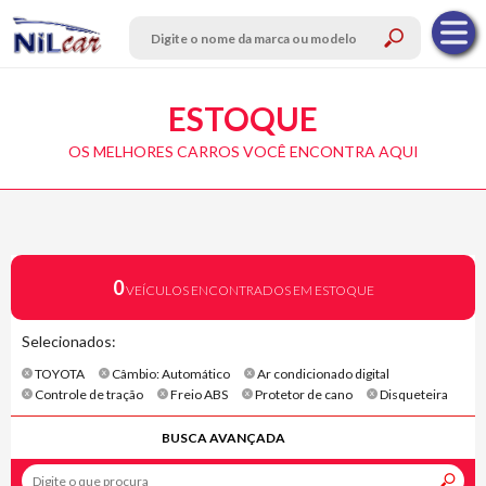
ESTOQUE
OS MELHORES CARROS VOCÊ ENCONTRA AQUI
0
VEÍCULOS ENCONTRADOS EM ESTOQUE
Selecionados:
TOYOTA
Câmbio: Automático
Ar condicionado digital
Controle de tração
Freio ABS
Protetor de cano
Disqueteira
BUSCA AVANÇADA