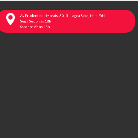
Av Prudente de Morais, 3015 - Lagoa Seca, Natal/RN
Seg à Sex 8h às 18h
Sábados 8h às 15h.