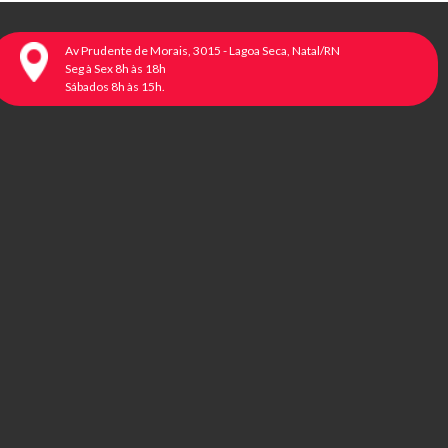
Av Prudente de Morais, 3015 - Lagoa Seca, Natal/RN
Seg à Sex 8h às 18h
Sábados 8h às 15h.