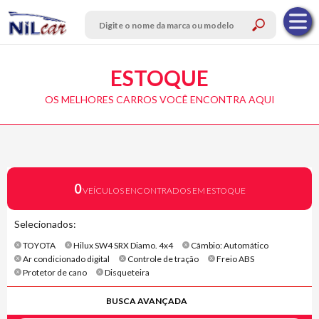
ESTOQUE
OS MELHORES CARROS VOCÊ ENCONTRA AQUI
0
VEÍCULOS ENCONTRADOS EM ESTOQUE
Selecionados:
TOYOTA
Hilux SW4 SRX Diamo. 4x4
Câmbio: Automático
Ar condicionado digital
Controle de tração
Freio ABS
Protetor de cano
Disqueteira
BUSCA AVANÇADA