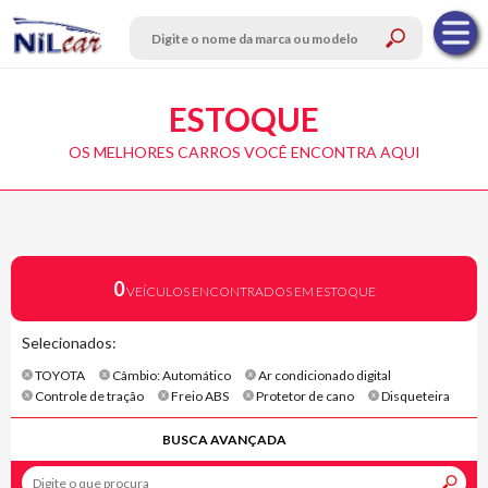
ESTOQUE
OS MELHORES CARROS VOCÊ ENCONTRA AQUI
0
VEÍCULOS ENCONTRADOS EM ESTOQUE
Selecionados:
TOYOTA
Câmbio: Automático
Ar condicionado digital
Controle de tração
Freio ABS
Protetor de cano
Disqueteira
BUSCA AVANÇADA