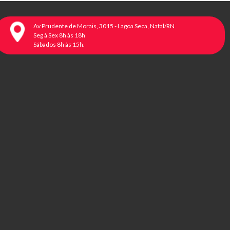
Av Prudente de Morais, 3015 - Lagoa Seca, Natal/RN
Seg à Sex 8h às 18h
Sábados 8h às 15h.