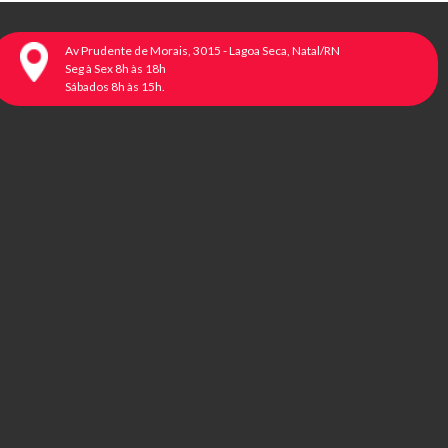
Av Prudente de Morais, 3015 - Lagoa Seca, Natal/RN
Seg à Sex 8h às 18h
Sábados 8h às 15h.