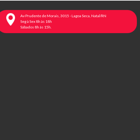
Av Prudente de Morais, 3015 - Lagoa Seca, Natal/RN
Seg à Sex 8h às 18h
Sábados 8h às 15h.