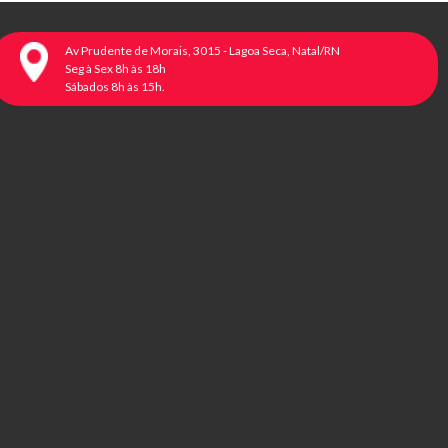
Av Prudente de Morais, 3015 - Lagoa Seca, Natal/RN
Seg à Sex 8h às 18h
Sábados 8h às 15h.