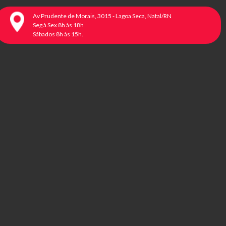
Av Prudente de Morais, 3015 - Lagoa Seca, Natal/RN
Seg à Sex 8h às 18h
Sábados 8h às 15h.