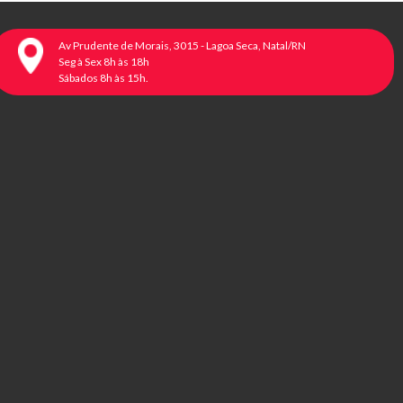
Av Prudente de Morais, 3015 - Lagoa Seca, Natal/RN
Seg à Sex 8h às 18h
Sábados 8h às 15h.