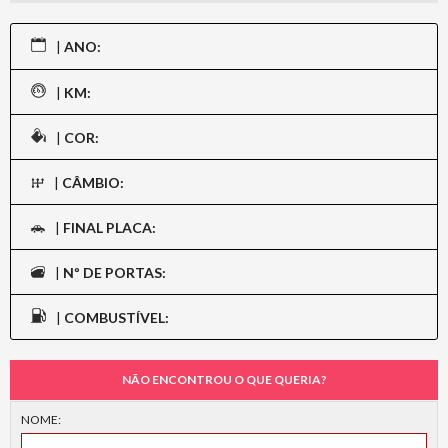
|
ANO:
|
KM:
|
COR:
|
CÂMBIO:
|
FINAL PLACA:
|
Nº DE PORTAS:
|
COMBUSTÍVEL:
NÃO ENCONTROU O QUE QUERIA?
NOME: