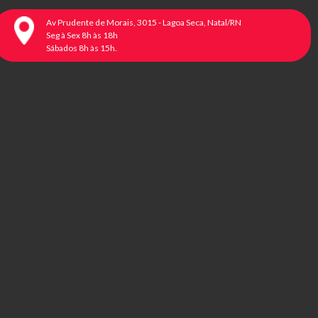
Av Prudente de Morais, 3015 - Lagoa Seca, Natal/RN
Seg à Sex 8h às 18h
Sábados 8h às 15h.