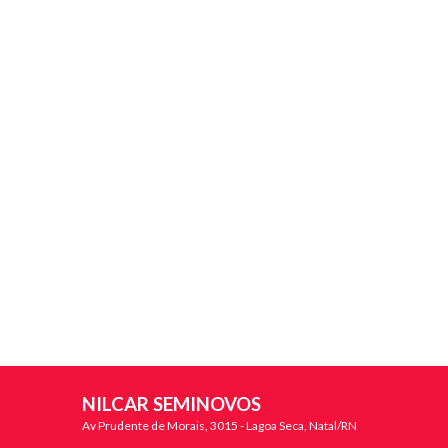
NILCAR SEMINOVOS
Av Prudente de Morais, 3015 - Lagoa Seca, Natal/RN