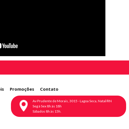
is
Promoções
Contato
Av Prudente de Morais, 3015 - Lagoa Seca, Natal/RN
Seg à Sex 8h às 18h
Sábados 8h às 15h.