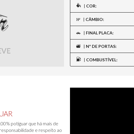
|
COR:
|
CÂMBIO:
|
FINAL PLACA:
|
Nº DE PORTAS:
|
COMBUSTÍVEL:
UAR
00% potiguar que há mais de
responsabilidade e respeito ao