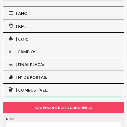
|
ANO:
|
KM:
|
COR:
|
CÂMBIO:
|
FINAL PLACA:
|
Nº DE PORTAS:
|
COMBUSTÍVEL:
NÃO ENCONTROU O QUE QUERIA?
NOME: