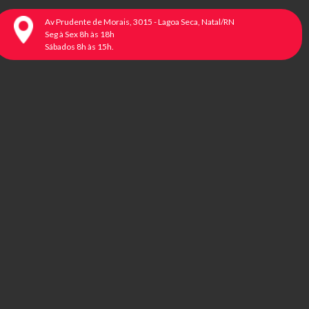
Av Prudente de Morais, 3015 - Lagoa Seca, Natal/RN
Seg à Sex 8h às 18h
Sábados 8h às 15h.