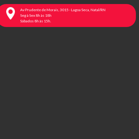
Av Prudente de Morais, 3015 - Lagoa Seca, Natal/RN
Seg à Sex 8h às 18h
Sábados 8h às 15h.