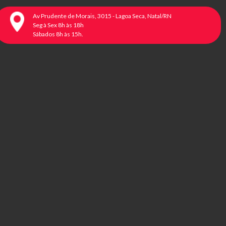
Av Prudente de Morais, 3015 - Lagoa Seca, Natal/RN
Seg à Sex 8h às 18h
Sábados 8h às 15h.