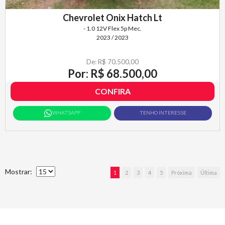
Chevrolet Onix Hatch Lt
- 1.0 12V Flex 5p Mec.
2023 / 2023
De: R$ 70.500,00
Por: R$ 68.500,00
CONFIRA
WHATSAPP
TENHO INTERESSE
Mostrar:
1
2
3
4
5
Próxima
Última