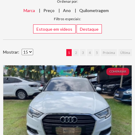
Ordenar por:
Marca
Preço
Ano
Quilometragem
Filtros especiais:
Estoque em vídeos
Destaque
Mostrar:
1
2
3
4
5
Próxima
Última
COMPARAR