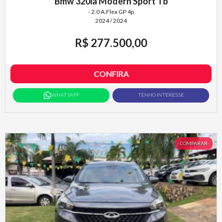
Bmw 320ia Modern Sport Tb
- 2.0 A.Flex GP 4p
2024 / 2024
R$ 277.500,00
CONFIRA
WHATSAPP
TENHO INTERESSE
COMPARAR